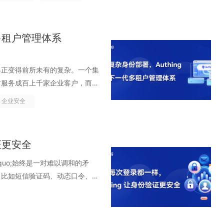
户完成资金转移。 01.为什么
这些账号访问了什么、权限如何
安全的关键瓶颈。传统身份系统只
dquo;行为理解&rdquo;。
身份不再割裂 统一身份的第一步
PI 滥用成为新型攻击主流 随着 AI
运营 AI 系统时，必须确保身
略。安全响应从&ldquo;事
人们只需要记住几个账户，如今
中的&ldquo;连接&rdquo;需
刻在做什么&rdquo;&ldquo;
AD 账号、业务系统账号、外包
长，API 已成为企业最核心、最
型安全、数据来源可溯等一系列
晰
强化密码策略，要求更长、更复
uo; 的身份底座。只有让所有身份
边界、支撑信任流动的身份基础设
o;。分析结果会被推送给认证流程，交
o;唯一可信身份&rdquo;，
最容易下手、也最容易被忽略的攻击
代多租户管理体系
，确保创新不越界、智能更可信。
从&ldquo;被动防守
，而是用户的记忆和行为习惯。人
免权限无限膨胀 在传统权限模型
态伙伴，让信任得以自由流动，让协
 MFA、人脸识别、OTP、风
结构、岗位角色等数据实现集中治
日志深处，很容易被攻击者伪装。风
o;&mdash;&mdash;企业最
动化、规模化、工业化，防御也必须用系
现实中，大多数人无法在繁忙工作
限变成永久权限、一次性授权。随着
么是身份互联？ 如果说传统身份管
单一、固定的登录逻辑，而是一次
o;。Authing 的统一身份目
问、批量数据被静默拖走、内部员
quo;事后补救&rdquo;到
hing 帮助企业把&ldquo;
。于是，弱密码、密码轻微变体、相
ldquo;只增不减&rdquo;的
&ldquo;连接信任&rdquo;。
界正变得前所未有的复杂。一个集
rectory、LDAP、金蝶等主流身
;这些攻击方式隐蔽、自动化、高收益，
违规运营者而言，这已经不只是警
时决策，让每一次访问都可控、可
o;缺乏安全意识&rdquo;，
thing 通过持续自适应多因素
闭的系统，而是一个由员工、合作
构和用户目录整体迁移至
同时服务成百上千家企业客户，而一
行聚合、统一建模与实时同步，打
为业务的连接胶水，API 也自然成为攻
碎片化的应急手段，将决定企业能
，而是建立一个以身份为核心、
使用体验直接冲突时，用户总是体
上的&ldquo;持续授权能力
onnectivity），正是帮助企
、容易出错的工程项目。企业内部
。&ldquo;多维度、多层
g，企业不仅可以实现员工身份的集
己的内部高速通道完全开放给潜在
企业安全
法》《数据安全法》《个人信息保
抵抗系统性风险，本身会导致安全
dquo;实时验证 + 自动收紧
定义 身份互联，指在多个组织、
岗位调整无法实时同步，导致账号
来巨大的挑战。企业通常会为每个
ent 等多种异构身份，自动建
身份的&ldquo;员工花名册
战：身份、数据与访问必须全链路
不能再把风险推给用户 即便用户竭尽
行为、设备状态、网络环境、访问
统 IAM（Identity
，一个脚本变量出错，将原本
裂、权限混乱、管理成本高。
贯穿所有系统&rdquo;。无论
quo;主体&rdquo;管理，而
套支撑&ldquo;可信访问
发连锁效应。一个账号被攻破，随
动收紧权限、触发 MFA 或拒
，不再仅仅关注单个系统的&ldquo;
ldquo;禁用用户组&rdquo;，导致
身份管理平台，帮助组织在复杂的全球
，有效治理&rdquo;，真正实现
&rdquo;。Authing 的
;安全防护墙&rdquo;，而是一整
证更安全
库、横向渗透与底层系统突破。现
、跨系统的身份识别、访问控制与
小时内无法正常访问。对于一个人
企业面临的痛点 身份系统割裂，账
员工一样的&ldquo;组织身
次登录、每一笔数据操作、每一次系
I 模型，对每一个泄露密码进行
人工干预，到期即收回，彻底消除
之间信息流动的&ldquo;数
项&ldquo;不能停机、不能
线往往各自建设独立的信息系
&rdquo;始终是一对难以调和的矛
&rdquo;这么简单，它包含单点登
er，标注用途、标签、调用范围，
监管升级的时代，谁先建立起统一
用户、定期改密、加一道 VPN 就够
组织信任企业与上
uthing 的「身份自动化」能力，
服务，研发部门还可能接入专属的代
，比如短信验证码、动态口令、指
要确保用户在不同场景、不同网络
可查、不再是匿名漂浮的黑箱。它本
02.从&ldquo;被动合规
击时代。企业的数字边界已经从办
都建立在&ldquo;动态信任
同组织间的用户可以在统一信任框
取用户数据 &rarr; 数据转换
用户数据库，形成了一个个
。随着远程办公、移动设备接入、混
验。只有认证体系标准化了，后续
份目录。管理员点击「组织机
底层逻辑 过去很长一段时间里，企业
SaaS。密码泄露带来的损失不
不是&ldquo;事后查日志
企业身份体系登录主企业系统，无
rarr; 发送通知，全链路均通过图形
换时，不仅需要重复登录、管理多个
;正在暴露出局限。根据某安全调研
录、MFA、风险识别与访问策略方
有的设备的基础及使用信息，并
rarr; 买设备 &rarr; 应付
被渗透、业务被瘫痪。密码安全已
断、实时响应。Authing 实时
rdquo;。 跨系统授权当企业内
 可以灵活配置触发条件、执行
在多个系统中存在不同的账号，甚
繁验证，效率下降。企业安全不再
学习算法，能够从用户的行为数据中
sh;&mdash;短期投入、临时响
再是&ldquo;用户有没有记
、可分析、可追踪&rdquo;的
的关键。通过身份互联机制，