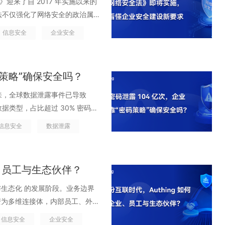
 &ne; 访问可控。当一家企业
，但不聪明。系统无法理解当前登录
没人说得清，更无法统一审计。表
管&ldquo;人&rdquo;，却管不
次修法不仅强化了网络安全的政治属
之被长期放行。但在身份频繁被窃
ABAC 权限模型、独立的管理员、独立
潜在风险只能依赖人工排查，身份
做&ldquo;身份生命周期管理
过去的十年里，企业逐渐接受了
安全框架之中。这意味着，中国的
不够。Authing 以零信任
数 SaaS 孤岛里，碎片化到无
信息安全
企业安全
夜从海外 IP 批量尝试暴力破解
uo;能不能顺利登录&rdquo;上，
同时，另一波更猛烈的增长潮却悄然
o;智能体系&rdquo;。而对于每一
录一次，信任一生&rdquo;升级为
aaS 架构中，系统之间的连接正
但无法识别这是短时间内的高频异常
;&mdash;而真正的风险恰恰
I/CD 流水线、微服务架构、AI
企业运营的生命线。 01.《网
dquo;是否可信&rdquo;
ok 回调、第三方插件、AI 自动
络、极不寻常的时间段发起操作，
命周期管理，权限就只会越堆越多。
、每一条流水线、每一次部署，几乎都会
深刻的变革。一方面，攻击面在
你是谁&rdquo;，而是综合评
的访问路径。系统 A 能访问系统 B，
uo;同样安全&rdquo;处
码策略”确保安全吗？
。离职员工账号散落在各个系统
团队甚至意识不到它们的存在。调
;&hellip;企业的数字边界被无
idian Security 的
户在输入账号密码的同时，设备指纹、
有自动化流程的情况下，权限申请
，更不用提这些账号的权限、使用
能成为新的风险入口。另一方面，
度：设备、位置、时间、网络状
 年以来，全球数据泄露事件已导致
全事件源于身份体系被攻破，且从侵入
hing，策略引擎立即对这些数据
一旦审计要查&ldquo;某人什么时
周期管理：没有明确 Owner、
题，而成为企业治理的核心组成部
据类型，占比超过 30% 密码泄
，攻击者就能沿着这张蜘蛛网横
断为可信环境，用户将直接通过；
。企业以为自己&ldquo;统一
quo;一样存在于系统中，却在不
此次《网络安全法》的修订，释放了
固定的配置，而是一种按需发放、
身，就已被泄露了 104 亿次，数
aS 时代企业无法逃避的结构性隐
P、短信验证、人脸识别等不同强
信息安全
数据泄露
认证只是开始，权限才决定安全边界
在将企业推向一个&ldquo;
安全上升为政治原则 新增第二十
不让权限无限期存在。 身份
dquo;泄露&rdquo;了不
&rdquo;隐患 统一身份，消除不
警。也就是说，原本线性、静态
一&rdquo;已经完成，但他们往
dquo;遗留&rdquo;未处理
出要&ldquo;完善伦理规范与安全
营的人却越来越少。当全球网络
dquo;8 位组合
一步，就是&ldquo;让所有身
o;的智能决策过程，每一次登录都根
&rdquo;，而权限治理才回答
安全问题常常被忽视，尤其是对于
变量。AI 不仅是生产力工具，更
和人工处置，已经难以支撑现代企
轮换策略&rdquo;，到后来各种企业培
业跨 SaaS、跨系统的&ldquo;
;的质变。 Authing 的
割裂，最典型的后果就是表面上入口
业、员工与生态伙伴？
动化脚本等）。这些机器身份往往
统时，必须确保身份可控、数据可
&ldquo;人盯人&rdquo;
败之地。现如今，密码体系本身已
ng 能够将企业内部所有身份来源，
套完整的智能化风险分析链路：
权限模型不统一，权限不断膨胀，
查中的&ldquo;盲区
源可溯等一系列新挑战，企业必
一身份体系中，登录、认证、授权、权限
一个账号或一串密码，他们正利用
、机器身份（Machine
与生态化 的发展阶段。业务边界
ip;&hellip;这些过去分散在
权限数据分散在几十个系统里，需
o;&mdash;&mdash;不像员
智能更可信。 AI 纳入法治体
系统里的孤立日志，而是被统一采
工作信息、设备信息、密码习
业级的 &ldquo;身份目录
变为多维连接体，内部员工、外部
中心内，UEBA 行为事件、用
登录越做越统一，但权限越做越失
被滥用，往往在攻击者已经完成行
写入法律，提出要&ldquo;完善
uo;的结果，而是一条可追踪、可
ldquo;数字分身&rdquo;，可以
握了身份治理的基础设施： 可
字网络。但系统各自独立、访问路
上报，并由策略引擎自动进行关联
quo;的初级阶段。 02.10%
信息安全
企业安全
ldquo;暗面
为安全治理的新变量。AI 不仅是
测能力与策略引擎结合，实现异常访