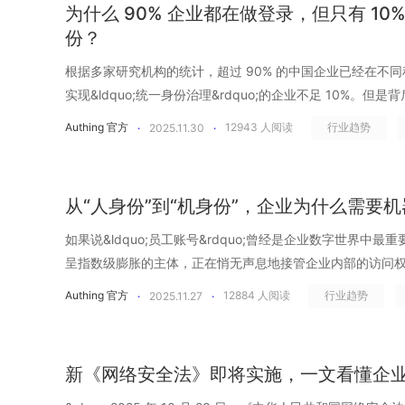
中，几乎没有明显破绽。 大量第三方系统接管 在云化和 Sa
为什么 90% 企业都在做登录，但只有 10
中的&ldquo;权限链路&rdquo;：A 系统授权 B，B 又授
风险判断实时进行、组织同步自动化执行，身份系统第一次
图正在以前所未有的速度向外扩展。 CRM、OA、财务、人
份？
追踪。 泄露的API Key 与长期未轮换的 Token：机器账
Authing，不是为了换一套登录系统，而是为了让亿级用户的
&hellip;&hellip;大量 SaaS、API 和第三方系统被快
理员甚至不知道这些 Key 属于谁。 AI 应用绕过 IAM 直
替换后的第一个感受，是&ldquo;快&rdquo; 企业的身
根据多家研究机构的统计，超过 90% 的中国企业已经在不
提升，问题在于，这些被接入的系统，并不真正受企业安全
直接调用知识库、CRM、文档库，而这些访问路径未纳入统一治理。 影子访问
过&ldquo;海外主流身份服务&rdquo;。当企业的增长重
实现&ldquo;统一身份治理&rdquo;的企业不足 10%。
权限如何分配、访问是否被持续验证，往往依赖第三方平台
洞，而是一张企业看不见的&ldquo;权限暗网&rdquo;，
时，这套系统的缺陷迅速暴露出来。由于尚未正式进入中国
事实。虽然大多数公司都在推进&ldquo;统一登录&rdquo
权限滥用或供应商侧的安全事件，企业很难第一时间感知，更难
Authing 官方
12943
人阅读
行业趋势
·
2025.11.30
·
攻击者的突破口。 02.为什么 SaaS 越多，&ldquo;影子访问&
再绕行海外节点返回，产生网络抖动与高延迟。在实际运营
一套，信息化接一套，业务线也接一套。登录按钮看上去确
信任不再是口号 随着攻击形态和风险结构的持续变化，安全
生成账户，企业甚至不知道它们存在 在高度自动化的 SaaS 生
2.7 秒左右才能完成一次登录。但对高频、实时、交易驱动
新员工入职可能自动生成三个账号，没人知道哪个才是主身
共识：零信任不再是一种理念宣言，而是一套必须落地的安
建，而是由系统&ldquo;悄悄&rdquo;生成的。工作流平
错过下单时机、触发错误风控、甚至直接放弃继续使用。 Auth
统；权限像野草一样越长越乱，审计想查一个操作轨迹却要
要持续加强零信任架构的建设，同时加大对威胁情报与自动
号，CI/CD 工具会创建设备用于构建和部署的服务账号，
从“人身份”到“机身份”，企业为什么需要
国替换旧身份系统并接入 Authing 的那一刻，团队几乎立刻感受到
实则把风险悄悄分散到了每一个系统里。当大多数企业以为&ldq
&ldquo;事后补救&rdquo;的成本中心，而是需要通过体
身份，系统间的 API 集成也会随手产出 token、machine us
的差距。对于拥有多区域、多主体公司结构的平台来说，联
身份&rdquo;时，真正成熟的企业已经意识到，单点登录只
如果说&ldquo;员工账号&rdquo;曾经是企业数字世界中
中。在零信任模型下，安全的前提不再是&ldquo;默认可信&r
性身份&rdquo;既不在 AD 中可见，也不会被 IDaaS 管理
务的情况下接入 Authing，实现两套系统共存，并保证用
题。统一身份的难点，也远不止一个登录按钮。 01.企业身
呈指数级膨胀的主体，正在悄无声息地接管企业内部的访问权限&m
任不再一次性授予，而是需要在每一次访问发生时被重新验证。 03.
离于一切正式治理体系之外。随着时间推移，它们的数量越
Authing 也在全球多地部署了独立节点，并在中国使用本地
&ldquo;万能解&rdquo;，忽略底层身份目录 很多企业在推进
份。根据 OWASP 最新发布的《非人类身份十大风险》，
&ldquo;以身份为中心&rdquo;的零信任安全底座 集中管
Authing 官方
12884
人阅读
行业趋势
从未被清点、审计或收回。这正是影子访问的第一源头，也
·
2025.11.27
·
不再需要跨境往返，而是就近完成处理。此前平均 2.7 秒的认
录统一了，身份体系自然就统一了&rdquo;，但真正的麻烦
出10至50倍，是网络攻击的主要攻击面。且研究表明，20%
安全问题并非源于&ldquo;没有控制&rdquo;，而是源于控
层风险。 部门自购 SaaS 成为常态，权限碎片化到无法统一治理
秒。在高频交易时段，以前因为延迟导致的误触发风控、订
的只是入口问题，而账号的来源依旧四分五裂：HR 系统一套
超过三分之一的企业连自己有多少密钥都说不清。API 密钥
身份，在 OA、SaaS、云平台、代码仓库里又各自拥有不
&ldquo;部门自购工具&rdquo;已经从例外变成常态。研发买
再被成批的&ldquo;登录慢&rdquo;&ldquo;卡住了&rd
包协作团队甚至还会单建一套。多源身份带来的直接后果，就是在
作负载&hellip;&hellip;这些没有&ldquo;人脸&rdqu
调用 API，服务账号、密钥和 Token 被分散管理。Authi
售买 CRM、市场买内容平台&hellip;&hellip;几乎每个业务
新《网络安全法》即将实施，一文看懂企
&ldquo;像是堵在高速路上的几十公里车流，一瞬间全带入了快速通道。
名不同人&rdquo;和&ldquo;同人多账号&rdquo;的诡
超过人类账号，却长期处于&ldquo;没人管、看不见、难追踪&
所有应用系统的身份数据，实现统一的身份源。企业只需一
然企业往往会通过 SSO 做到&ldquo;统一登录&rdquo
&ldquo;能用&rdquo;到&ldquo;可控&rdquo;的彻底
型：登录能统一，但人员变动却无法自动同步；员工离职了，却在某些
的膨胀，正在把企业推向一个更复杂、更高风险的安全时代