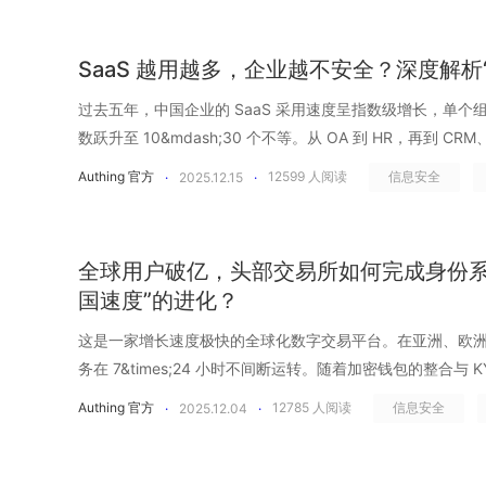
音和钓鱼邮件，当攻击者不再&ldquo;硬闯系统&rdquo;
合法身份。当边界消失、身份可被伪造、权限被滥用，传统
SaaS 越用越多，企业越不安全？深度解析
点，是否应该从&ldquo;身份&rdquo;本身开始重构？ 01.
秒一次的勒索攻击 当勒索软件的攻击频率提升到每 11 秒一次，
过去五年，中国企业的 SaaS 采用速度呈指数级增长，单
率安全事件&rdquo;，而是一种高频、常态化的经营风险。
数跃升至 10&mdash;30 个不等。从 OA 到 HR，再到 
2021 年平均每 11 秒就有一家企业遭受勒索软件攻击，高于 2
每一家企业都在同时使用 10 个以上的 SaaS，部门越多
Authing 官方
12599
人阅读
信息安全
·
2025.12.15
·
年，针对政府、企业、消费者和设备的勒索软件攻击频率将继续
高。但企业越依赖 SaaS，安全盲区反而越大。在高度分散
秒一次。这意味着，对企业而言，被攻击不再是&ldquo;会不会
间被独立创建、独立管理、独立放大。员工离职后残留的访
&ldquo;什么时候发生、影响多大&rdquo;的问题。权限
Token、机器人账号的高权限 API Key、业务团队私自引入的第三方 S
全球用户破亿，头部交易所如何完成身份系统
部操作缺少细粒度约束。一旦拿到一个有效身份，攻击者就可以像&l
些&ldquo;影子访问&rdquo;不在传统 IAM 的视野中，
国速度”的进化？
一样，在内部网络和系统之间横向移动。 AI 驱动攻击 AI 已经从&
多少访问正在发生，而我们却根本不知道？ 01.什么是&ldquo;影子
级为攻击本身的引擎。2025年，全球报告的人工智能网络攻击数
子访问&rdquo;（Shadow Access）正在成为企业安
这是一家增长速度极快的全球化数字交易平台。在亚洲、欧
下，攻击者不再需要反复试错或长期潜伏。模型可以自动分
区。它不同于&ldquo;影子 IT&rdquo;那种可见的非授
务在 7&times;24 小时不间断运转。随着加密钱包的整合与
容，快速&ldquo;学习&rdquo;目标的说话方式、行为习
在、却无人管理、无人审计、无人回收、无人负责的隐性访问权限。常见的
越 2000 万。而在 2024 年，突破 1 亿。如今，当用户规模跨过
Authing 官方
12785
人阅读
信息安全
·
2025.12.04
·
攻击内容。攻击从&ldquo;定制化&rdquo;走向了&ldquo;
自动创建的账户：很多 SaaS 会在集成或同步时自动生成用户
企业正在面对一场事关根基的&ldquo;身份效率革命&rdqu
或视频，攻击者可以伪装成 CEO、财务负责人或业务负责
登记。 离职、转岗后的残留权限：账号可能关了，但不同 Sa
步困难、无法私有化&hellip;&hellip;这些细碎的&ldquo;
令。对接收方来说，这些指令不仅&ldquo;听起来像&rdqu
&ldquo;临时加&rdquo;的权限永久化：项目紧急时开了
和安全风控的最大阻力。在 Authing 的加入后，变革真正