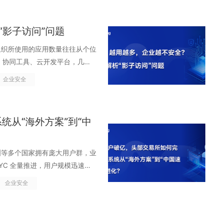
，而是耐心地等待、窃取、复用一个
安全思路正在失效。安全的真正起
“影子访问”问题
网络攻击正在发生根本性变化 每 11
它就已经不再是&ldquo;小概
个组织所使用的应用数量往往从个位
根据网络安全风险投资公司预测，
CRM、协同工具、云开发平台，几乎
019 年的每 14 秒一次。未来七
，用得越多，效率看上去也越来越
企业安全
上升，到 2031 年将达到每两
的云应用环境中，权限在各个系统
发生&rdquo;的问题，而是
问权、外包与供应商的长期
被默认继承、访问缺乏持续验证、内
aaS&hellip;&hellip;这
从“海外方案”到“中
dquo;正常员工&rdquo;
却在不断累积风险。组织内部，究竟有
ldquo;辅助工具&rdquo;升
访问&rdquo;？ &ldquo;影
量增加了47%。在 AI 的加持
全体系中最被低估、却风险最高的盲
洲等多个国家拥有庞大用户群，业
析公开信息、历史邮件、社交内
权工具使用，而是指那些系统里真实存
 KYC 全量推进，用户规模迅速跨
惯和组织结构，然后生成高度逼真的
包括 第三方 SaaS
&ldquo;亿级&rdquo;门槛，
企业安全
规模化定制&rdquo;。通过合成语音
账号，但 IT 从未在内部目录里
o;。跨境认证、秒级延迟、目录同
人，直接下达转账、授权或紧急指
aS 的访问权并未真正被撤销。
隐性摩擦&rdquo;，正在成为业务扩张
o;，而且往往发生在真实业务场景
高权限，但没人记得去关。 系统集成
开始发生。认证速度回到毫秒级、