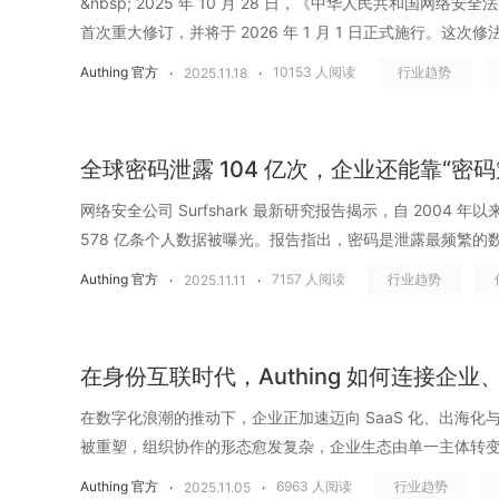
&nbsp; 2025 年 10 月 28 日，《中华人民共和国网络安全法》迎来了自 2017 年实施以来的
用户的身份数据。 基于身份的持续信任评估机制 只要账号、密码或 MFA 验证通过，系统就
代表权限真正被统一治理。登录统一 &ne; 权限统一，登录可控
只有两步：输入账号密码 &rarr; 返回成功/失败。它能用
活着&rdquo;；权限散落在几十个系统里，谁拥有什么权限
&ldquo;机器身份管理&rdquo;的原因。 01.为什么传统 IAM 只
首次重大修订，并将于 2026 年 1 月 1 日正式施行。这
默认这个身份在接下来的一段时间内都是可信的，权限也随
使用超过 20 个 SaaS，每个 SaaS 都有独立的 RBAC/
背后的风险，也无法根据用户行为自动调整验证强度。大量
面看是登录整齐划一，实质上身份基础已经失控。 只做登录，不
好&ldquo;机器&rdquo;？ 机器身份正在指数级增长 在
性和法律责任，更首次将人工智能治理纳入国家层面的网络
取、被伪造、被滥用的现实环境下，一次性的信任判断，已经远远
的角色体系。企业以为权限得到了管理，但实际权限被分散在无
Authing 官方
10153
人阅读
行业趋势
·
2025.11.18
·
验证更像是&ldquo;一道统一的闸门&rdquo;。当攻击者在半
&rdquo; 许多企业在推进 单点登录 时将全部注意力放在&ldq
&ldquo;人类身份需要统一管理&rdquo;的事实，但与此
网络空间治理，正在从&ldquo;防御体系&rdquo;走向&ldqu
（Zero Trust）为核心安全框架，将身份安全从&ldquo;登
人掌握全局。 系统间授权爆炸式增长，形成权限网 在现代 S
时，系统只会机械地判断&ldquo;密码对不对&rdquo;，
却忽略了身份从创建、入职、变动到离职的全流程治理&mdash
发生&mdash;&mdash;机器身份的疯狂膨胀。自动化脚本、C
家数字化企业来说，网络安全，也不再是合规清单的一项，而是
全生命周期、持续动态、智能化管理。动态访问控制的核心，是把&l
在以指数级方式膨胀，OAuth 登录、双向 API 调用、Webho
请求。在一些资金敏感业务中，即便用户在新设备、陌生网
就藏在这些&ldquo;登录之外&rdquo;的环节里。没有生
Agent、云原生工作负载&hellip;&hellip;每一个系统
络安全法》修改了什么？ 中国的网络安全生态正在经历一场
从静态结论，变成持续进行的实时判断。授权不再只看&ldquo;
抓取数据&hellip;&hellip;每一次系统集成都在悄悄生成新
系统仍然无法自动追加验证码或人脸验证，只把所有人都当作&ldq
全球密码泄露 104 亿次，企业还能靠“密
员工调岗了，旧权限没人收。跨部门轮岗后，权限只增不减
悄悄生成新的密钥、新的 Token、新的服务账号，而多数
不断扩大。AI、大模型、云计算、移动办公、SaaS 服务&hellip
估身份、行为和环境三个维度： 身份维度：这个访问是否符合当前角色、职责和授权范围 行
B 又能访问 C，C 还连着内部数据库，链路层层叠加、无限扩散。Obs
理。 Authing 解决方案 Authing 改写了整个链路。用
里，残留权限随时可能成为攻击入口。而更糟糕的是，在没
查显示，80% 的企业无法准确说出自己拥有多少机器账号
限延伸，每一个身份、每一次访问、每一条数据流动，都可
为维度：访问方式、操作频率是否符合历史行为模式 环境维
网络安全公司 Surfshark 最新研究报告揭示，自 2004
2025 年 SaaS 安全威胁报告指出，99% 的 SaaS 安
IP、地理位置、操作路径等行为数据会由服务端实时上报 Aut
往往靠发邮件、拉群、登记表这种&ldquo;土办法&rdquo;，
场景或对应 Owner。更严重的是，大量机器身份天生缺乏生命
监管要求持续升级。网络安全已经不再是 IT 部门的技术议
态是否存在异常 当风险处于可控范围内，访问可以顺畅进行。一旦行为或环境发生变化，系
578 亿条个人数据被曝光。报告指出，密码是泄露最频繁的数
到数据泄露最快仅需 9 分钟。一旦其中任意一个节点被攻破
进行风险分析，并根据结果动态调整后续认证步骤。如果判
候拿到什么权限、谁批准的&rdquo;，往往无人能给出清晰答案
没有定期轮换、没有统一审计，就像&ldquo;一次性账号&rd
分&mdash;&mdash;它关乎企业合规、声誉乃至生存。
统就能即时调整信任级别。在这种机制下，权限不再是长期
露次数已超过全球人口总数。仅&ldquo;密码&rdquo;字段本
向移动，直达核心资产。影子访问不再是偶发风险，而是 Sa
若出现设备异常、地点异常或频率异常，则会自动拉起 OT
Authing 官方
7157
人阅读
行业趋势
·
2025.11.11
·
了登录&rdquo;，但实际却让权限风险在后台持续生长。 
知不觉间演变成潜伏多年的安全隐患。机器身份不受控的增长，正
四个极具标志性的信号，也为企业的安全治理指明了方向： 
随时可收回的能力。真正实现最小权限原则，不给多余权限，也
字超过了全球总人口。这意味着平均每一个联网人类，都可能已经&l
患。 03.Authing 构建可信身份底座，消除&ldquo;影子访问
度的 MFA；一旦风险过高，系统则会即时阻断请求并生成告
在很多企业眼中，单点登录 的上线似乎意味着&ldquo;身份统
看不见风险、无法控风险&rdquo;的状态。 人类离职，机器身份&l
条，将&ldquo;人工智能安全治理&rdquo;正式写入法律，提
全链路可观测 安全事件越来越多，但真正能长期支撑安全运
止一次。长期以来，我们把密码视为数字世界的第一道门槛。从&l
可见账户 在影子访问问题持续恶化的时代，企业要建立安全的第
的认证，升级为一次&ldquo;实时风控 + 动态验证&rdqu
往忽略了一件更关键的事：单点登录 只回答了&ldquo;你是谁
企业的日常运营中，员工离职是常见的现象，但与之相关的
监管&rdquo;。AI 不再只是创新议题，而成为安全治理的新
安全人才缺口高达数百万人，单纯依赖人工巡检、人工告警
&rdquo;&ldquo;大小写 + 符号&rdquo;&ldquo;90 天
份看得见&rdquo;。Authing 的统一身份目录，正是为了解决企
据风险自动分流，实现了从&ldquo;能用&rdquo;到&ldquo;可控&rdquo
&ldquo;你能干什么&rdquo;。当企业把认证与权限管理
在身份互联时代，Authing 如何连接企
员工所创建或控制的机器身份（如服务账户、API 密钥、自
成为安全治理的新变量。法律要求企业在部署与运营 AI 系
业的安全需求。Authing 用平台化、自动化和可观测能力，把安全从
训与安全规范，似乎只要让密码足够复杂、安全就能立于不
隐性身份失控&rdquo;而设计。通过全局身份整合，Authi
引入彻底推翻了传统模式。从用户行为开始，企业 构建起一
统一、体验一致，实质上每个系统的权限依旧是各干各的。
没有随着员工的离职及时被收回或审计，成为了安全审计与合规检
溯、行为可审计。AI 系统涉及算法透明、模型安全、数据来
变成&ldquo;系统盯风险&rdquo;。在 Authing 的统
经无法应对当今的攻击规模与技术演进。攻击者不再只拿走
包括 HR 系统、AD、本地应用、第三方 SaaS、API 生成账号
在数字化浪潮的推动下，企业正加速迈向 SaaS 化、出海化
登录方式、设备来源、IP、地理位置、浏览器指纹、操作路径&hell
没人敢删、也不知道能不能删。一旦面临审计或安全事件，
&rdquo;。更危险的是，这些身份并不会&ldquo;自行发声&rdqu
须提前构建身份可控、数据可溯的安全基础，确保创新不越界、
变更、API 调用、服务账号使用等行为，都不再是分散在各
多源泄露数据拼接你的数字画像 。邮箱、电话、地址、IP、
Identity）、AI Agent 以及各种临时账户，全部汇聚到一个企
被重塑，组织协作的形态愈发复杂，企业生态由单一主体转
不同系统中的行为数据，被统一汇聚到 企业事件中心。在事件
要花大量人力去拼凑&ldquo;谁拥有什么权限&rdquo;。
工一样有行为记录、培训记录、工时记录，非人类身份一旦
系 新增第二十条，将&ldquo;人工智能安全治理&rdquo;正式
集、关联和分析。身份不再是一个&ldquo;通过或失败&rdq
惯，甚至安全问题答案&hellip;&hellip;这些碎片组合拼成一个&
&rdquo; 中。对于企业来说，一旦拥有身份目录，就等于掌
合作伙伴、供应链厂商乃至智能系统共同构成一个动态的数
户管理事件、组织权限事件等多类型信号被实时触发、实时
控，统一身份体系停留在了&ldquo;只统一入口、不统一能力&rd
Authing 官方
6963
人阅读
行业趋势
·
2025.11.05
·
动之后才被发现。非人类身份正逐渐成为企业安全体系中最大的&
伦理规范与安全监管&rdquo;。AI 不再只是创新议题，而成
审计、可分析的访问链路。在此基础上，Authing 将可观