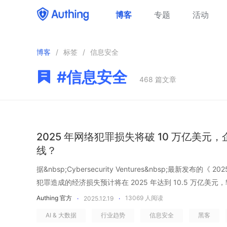
博客
专题
活动
博客
/
标签
/
信息安全
#
信息安全
468
篇文章
2025 年网络犯罪损失将破 10 万亿美
线？
据&nbsp;Cybersecurity Ventures&nbsp;最新发布
犯罪造成的经济损失预计将在 2025 年达到 10.5 万亿美元，
索软件、AI 驱动的攻击和供应链漏洞是三大主要威胁。网络
Authing 官方
13069
人阅读
·
2025.12.19
·
件，而是一种持续放大的系统性风险，正在稳定地吞噬企业
AI & 大数据
行业趋势
信息安全
黑客
索软件以&ldquo;每 11 秒一次&rdquo;的频率自动化投放