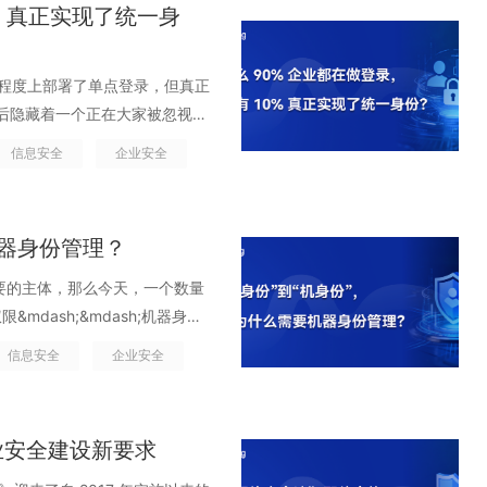
aS 成为主流之后，企业的系统版
% 真正实现了统一身
权 C，最终谁能访问核心数据已无法
真正成为业务增长的加速器。选择
力、研发、数据分析
号持续以高权限在系统间调用，而管
登录体验进入下一代速度。 01.
速接入核心业务链路，企业的效率被显著
接读取数据：越来越多的智能应用能
份系统并非从零起步，团队早期曾引入
同程度上部署了单点登录，但真正
体系的直接控制。账号如何创建、
不是单个漏
心逐渐转向亚洲、尤其是中国市场
但是背后隐藏着一个正在大家被忽视的
各自的规则。一旦出现配置疏漏、
增长最快、隐藏最深，也最容易成为
市场，所有请求都需要跨境回源，
;，但各部门往往各搞一套。研发接
做到快速收回和止损。 02.零
信息安全
企业安全
rdquo;越严重？ SaaS 会自动
中，中国地区的用户往往要等待
实统一了，可账号体系依旧割裂；
行业正在形成一个越来越清晰的
态中，大量账户不是由 IT 创
的平台来说，这几秒钟足以让用户
份；离职人员半年后还能用某些系
全方法论。报告明确指出，企业需
台会为自动执行流程生成机器人账
ing 解决方案 当企业决定在中
翻七八份日志。看似统一了入口，
化响应能力的投入。安全不再是
协作工具为外部共享自动生成临时
机器身份管理？
了&ldquo;毫秒级&rdquo;
uo;做了单点登录 = 做完统一
系化建设，前移到业务运行的全过程
er 等技术账户。这些&ldquo;隐
邦认证让团队得以在不中断现有业
是解决了登录问题，而不是身份问
最重要的主体，那么今天，一个数量
dquo;，而是永不默认信任。信
，更不在 HR 的生命周期里。它们游
户体验始终连贯、无感过渡。
份管理三大误区 把单点登录当成
dash;&mdash;机器身
Authing&nbsp;构建
来越多，权限越来越大，但却几乎
加速与阿里云 CDN，使认证请求
 单点登录 时以为&ldquo;只要登
非人类身份数量可能比人类身份多
理企业全域身份数据 在多数企业中，
信息安全
企业安全
是许多企业至今仍没有意识到的深
证链路，被压缩到约 500 毫
恰恰藏在登录背后。单点登录 解决
 的安全事件与机器身份相关，而
制分散。员工在 HR 系统里有一个
 随着 SaaS 的普及，
单失败等问题显著减少，客服也不
、AD 一套、业务系统一套，外
、自动化脚本、微服务调用、云工
同账号。应用之间通过各自的方式
 DevOps、运营买投放平台、销
quo;等反馈淹没。内部技术团队形容：
系统里不断出现&ldquo;同
o;的身份正以指数级速度扩张，其数量远远
ng 统一身份目录帮助企业快速打通
团队都有自己的 SaaS 工具链。虽
业安全建设新要求
&rdquo; 02.从
异场景。最终呈现出的企业症状非常典
rdquo;的灰色地带。机器身份
处管理，即可高效维护所有员工或
;，但这只是解决了入口的一致性，并不
转变 在旧有的身份体系中，认证流程往往
 SaaS 里依然&ldquo;
。而这，也正是我们必须重新审视