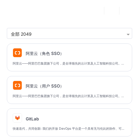
全部
2049
阿里云（角色 SSO）
阿里云——阿里巴巴集团旗下公司，是全球领先的云计算及人工智能科技公司。提
供免费试用、云服务器、云数据库、云安全、云企业应用等云计算服务，以及大数
据、人工智能服务、精准定制基于场景的行业解决方案。免费备案，7x24 小时售
后支持，助企业无忧上云。
阿里云（用户 SSO）
阿里云——阿里巴巴集团旗下公司，是全球领先的云计算及人工智能科技公司。提
供免费试用、云服务器、云数据库、云安全、云企业应用等云计算服务，以及大数
据、人工智能服务、精准定制基于场景的行业解决方案。免费备案，7x24 小时售
后支持，助企业无忧上云。
GitLab
快速迭代，共同创新: 我们的开放 DevOps 平台是一个具有无与伦比的协作、可见
性和开发速度的单一应用程序。