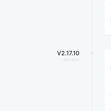
V
2.17.10
2025.02.27