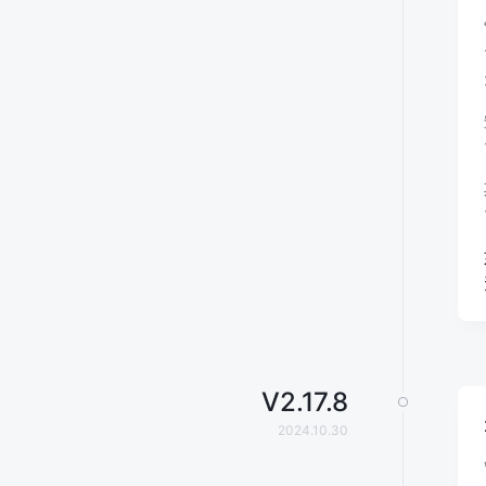
V
2.17.8
2024.10.30