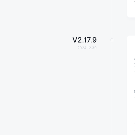
V
2.17.9
2024.12.30