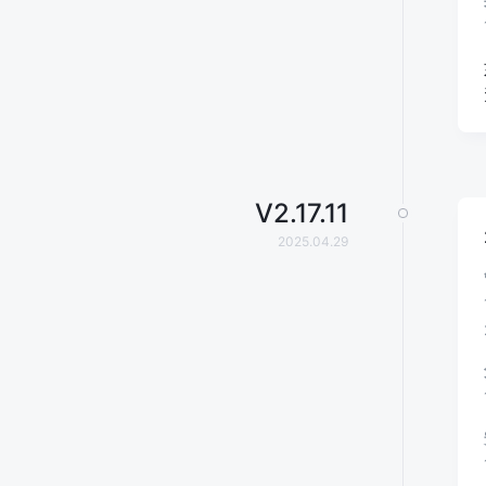
V
2.17.11
2025.04.29