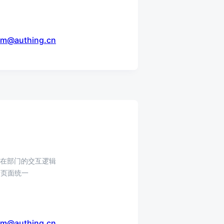
sm@authing.cn
所在部门的交互逻辑
情页面统一
sm@authing.cn